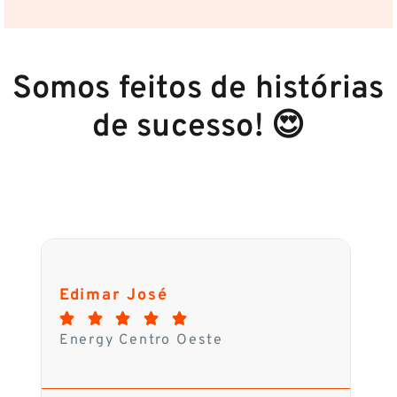
Somos feitos de histórias
de sucesso! 😍
Edimar José
Wa






Energy Centro Oeste
Sol