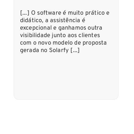
[...] O software é muito prático e
[..
didático, a assistência é
equ
excepcional e ganhamos outra
ino
visibilidade junto aos clientes
res
com o novo modelo de proposta
enc
gerada no Solarfy [...]
ino
áre
ser
meu
o i