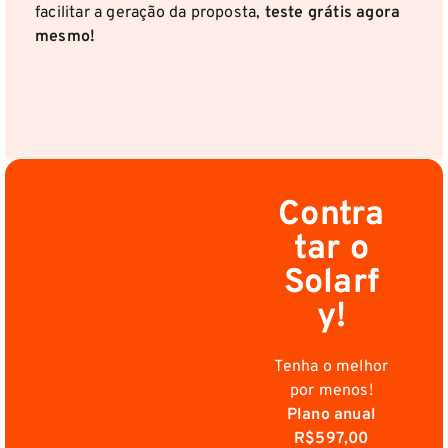
facilitar a geração da proposta,
teste grátis agora
mesmo!
Contra
tar o
Solarf
y!
Tenha o melhor
por menos!
Plano anual
R$597,00