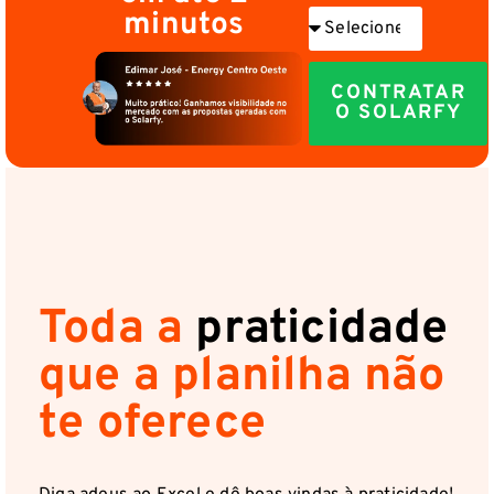
minutos
CONTRATAR
O SOLARFY
Toda a
praticidade
que a planilha não
te oferece