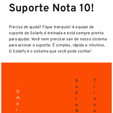
Suporte Nota 10!
Precisa de ajuda? Fique tranquilo! A equipe de
suporte do Solarfy é treinada e está sempre pronta
para ajudar. Você nem precisar sair de nosso sistema
para acionar o suporte. É simples, rápido e intuitivo.
O Solarfy é o sistema que você pode confiar!
S
T
o
i
O
b
r
m
r
e
a
e
s
i
N
u