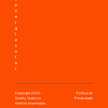
e
n
e
r
g
i
a
s
o
l
a
r
Copyright 2023 –
Política de
Solarfy. Todos os
Privacidade
direitos reservados.