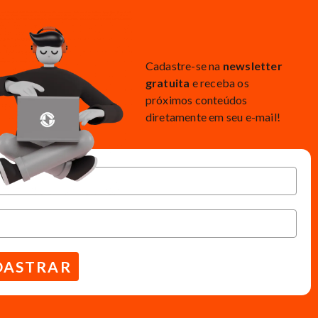
Cadastre-se na
newsletter
gratuita
e receba os
próximos conteúdos
diretamente em seu e-mail!
DASTRAR