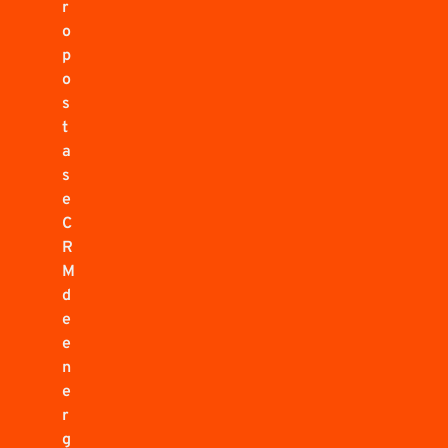
r
o
p
o
s
t
a
s
e
C
R
M
d
e
e
n
e
r
g