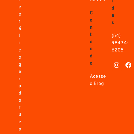
i
e
d
C
p
a
o
r
s
n
á
t
t
(54)
e
i
98434-
ú
c
6205
d
o
o
g
e
Acesse
r
o Blog
a
d
o
r
d
e
p