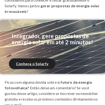
convidamos para conhecer e testar gratuitamente o
Solarfy. Vamos juntos
gerar propostas de energia solar
irrecusáveis
?
Integrador, gere propostas de
energia solar em até 2 minutos!
Conheça o Solarfy
Ficou com alguma dúvida sobre
o futuro da energia
fotovoltaica?
Então deixe um comentário! Se você
gostou desse artigo, considere se inscrever na newsletter
gratuita e receba os próximos conteúdos diretamente no
seu e-mail.