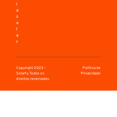
i
a
s
o
l
a
r
Copyright 2023 –
Política de
Solarfy. Todos os
Privacidade
direitos reservados.